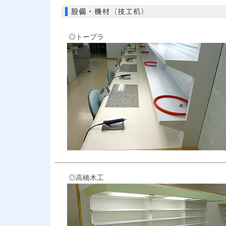
◎トープラ
◎高橋木工