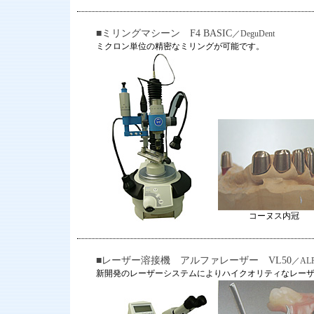
■ミリングマシーン F4 BASIC
／DeguDent
ミクロン単位の精密なミリングが可能です。
コーヌス内冠
■レーザー溶接機 アルファレーザー VL50
／ALP
新開発のレーザーシステムによりハイクオリティなレー