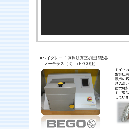
■ハイグレード 高周波真空加圧鋳造器
ノーチラス（R）（BEGO社）
ドイツの
空加圧鋳
融点の高
度の高い
歯の維持
ド（製品
していま