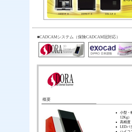
■CADCAMシステム（保険CADCAM冠対応）
概要
小型・軽
12Kg）
高精度 
LED
ハイコ