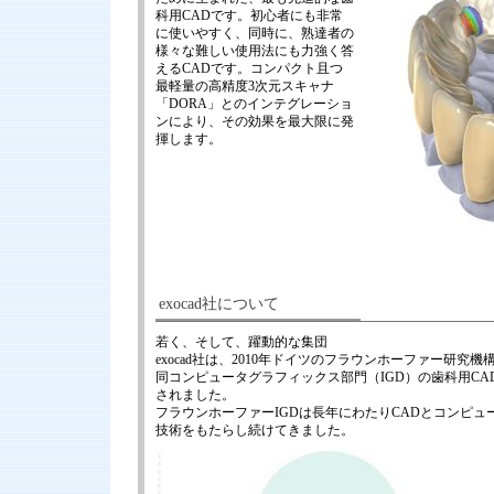
科用CADです。初心者にも非常
に使いやすく、同時に、熟達者の
様々な難しい使用法にも力強く答
えるCADです。コンパクト且つ
最軽量の高精度3次元スキャナ
「DORA」とのインテグレーショ
ンにより、その効果を最大限に発
揮します。
exocad社について
若く、そして、躍動的な集団
exocad社は、2010年ドイツのフラウンホーファー研究
同コンピュータグラフィックス部門（IGD）の歯科用C
されました。
フラウンホーファーIGDは長年にわたりCADとコンピ
技術をもたらし続けてきました。