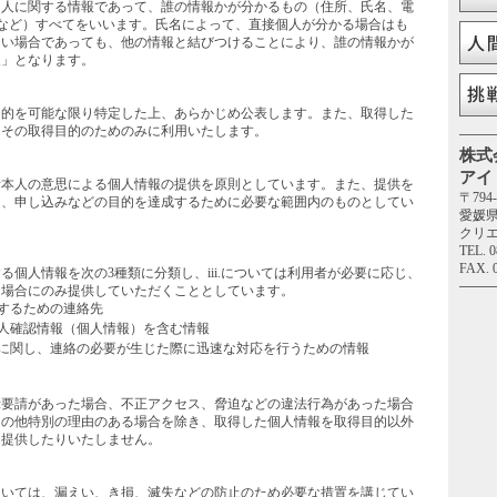
人に関する情報であって、誰の情報かが分かるもの（住所、氏名、電
ドレスなど）すべてをいいます。氏名によって、直接個人が分かる場合はも
ない場合であっても、他の情報と結びつけることにより、誰の情報かが
報」となります。
て
的を可能な限り特定した上、あらかじめ公表します。また、取得した
てその取得目的のためのみに利用いたします。
株式
アイ
本人の意思による個人情報の提供を原則としています。また、提供を
〒794-
は、申し込みなどの目的を達成するために必要な範囲内のものとしてい
愛媛
クリエ
TEL. 0
囲
FAX. 
個人情報を次の3種類に分類し、iii.については利用者が必要に応じ、
た場合にのみ提供していただくこととしています。
するための連絡先
人確認情報（個人情報）を含む情報
に関し、連絡の必要が生じた際に迅速な対応を行うための情報
要請があった場合、不正アクセス、脅迫などの違法行為があった場合
その他特別の理由のある場合を除き、取得した個人情報を取得目的以外
に提供したりいたしません。
いては、漏えい、き損、滅失などの防止のため必要な措置を講じてい